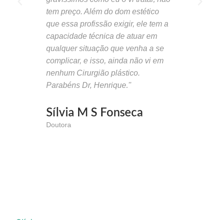
tem preço. Além do dom estético
rosto e toda 
que essa profissão exigir, ele tem a
Embora não 
capacidade técnica de atuar em
um cirurgião 
qualquer situação que venha a se
plástico salv
complicar, e isso, ainda não vi em
reconstruind
nenhum Cirurgião plástico.
patamar a au
Parabéns Dr, Henrique."
pacientes. O
Henrique, nã
como sou a p
Sílvia M S Fonseca
extraordinári
Doutora
Gratidão sem
Gislaine