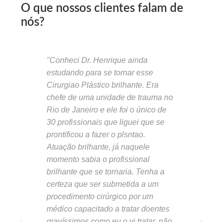
O que nossos clientes falam de
nós?
"Conheci Dr. Henrique ainda
"São poucos 
estudando para se tornar esse
posso digitar
Cirurgiao Plástico brilhante. Era
esse grande 
chefe de uma unidade de trauma no
primeira cons
Rio de Janeiro e ele foi o único de
hospital foi 
30 profissionais que liguei que se
e com meus f
prontificou a fazer o plsntao.
paciência e 
Atuação brilhante, já naquele
cada detalhe
momento sabia o profissional
Assisti uma 
brilhante que se tornaria. Tenha a
que sempre d
certeza que ser submetida a um
dia para salv
procedimento cirúrgico por um
exatamente a
médico capacitado a tratar doentes
dr. Henrique
gravíssimos como eu o vi tratar, não
cirurgias, co