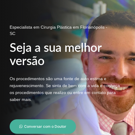
Especialista em Cirurgia Plástica em Florianópolis -
SC
Seja a sua melhor
versão
Os procedimentos são uma fonte de auto estima e
rejuvenescimento. Se sinta de bem com a vida e conheça
os procedimentos que realizo ou entre em contato para
saber mais.
Conversar com o Doutor